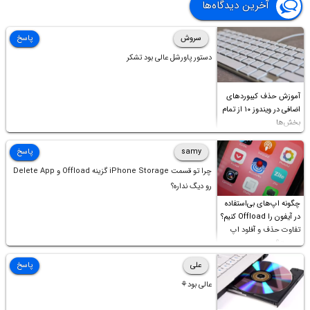
آخرین دیدگاه‌ها
سروش
پاسخ
دستور پاورشل عالی بود تشکر
آموزش حذف کیبوردهای
اضافی در ویندوز ۱۰ از تمام
بخش‌ها
samy
پاسخ
چرا تو قسمت iPhone Storage گزینه Offload و Delete App
رو دیگ نداره؟
چگونه اپ‌های بی‌استفاده
در آیفون را Offload کنیم؟
تفاوت حذف و آفلود اپ
چیست؟
علی
پاسخ
عالی بود⚘