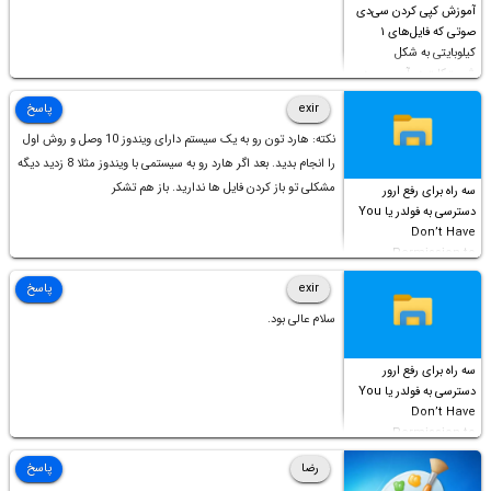
آموزش کپی کردن سی‌دی
صوتی که فایل‌های ۱
کیلوبایتی به شکل
شورت‌کات در آن موجود
است!
exir
پاسخ
نکته: هارد تون رو به یک سیستم دارای ویندوز 10 وصل و روش اول
را انجام بدید. بعد اگر هارد رو به سیستمی با ویندوز مثلا 8 زدید دیگه
مشکلی تو باز کردن فایل ها ندارید. باز هم تشکر
سه راه برای رفع ارور
دسترسی به فولدر یا You
Don’t Have
Permission to
Access this folder
exir
پاسخ
سلام عالی بود.
سه راه برای رفع ارور
دسترسی به فولدر یا You
Don’t Have
Permission to
Access this folder
رضا
پاسخ