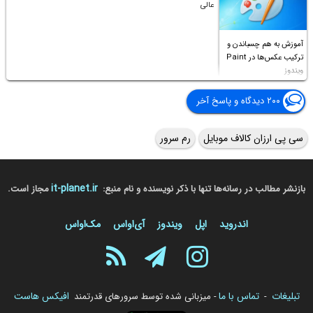
عالی
آموزش به هم چسباندن و
ترکیب عکس‌ها در Paint
ویندوز
۲۰۰ دیدگاه و پاسخ آخر
سی پی ارزان کالاف موبایل
رم سرور
it-planet.ir
بازنشر مطالب در رسانه‌ها تنها با ذکر نویسنده و نام منبع:
مجاز است.
اندروید
اپل
ویندوز
آی‌او‌اس
مک‌او‌اس
تبلیغات
تماس با ما
افیکس هاست
-
- میزبانی شده توسط سرورهای قدرتمند