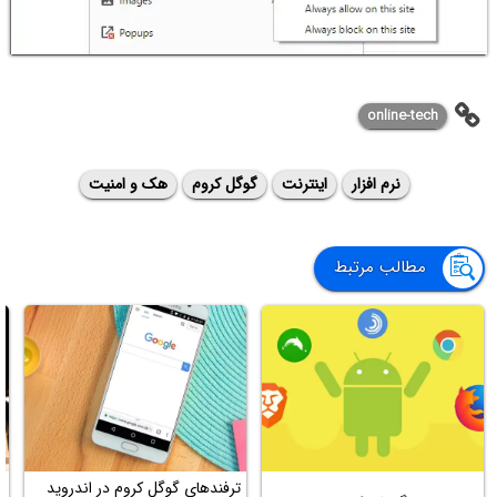
online-tech
نرم افزار
اینترنت
گوگل کروم
هک و امنیت
مطالب مرتبط
چ
ترفندهای گوگل کروم در اندروید