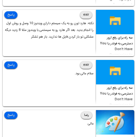
شورت‌کات در آن موجود
است!
exir
پاسخ
نکته: هارد تون رو به یک سیستم دارای ویندوز 10 وصل و روش اول
را انجام بدید. بعد اگر هارد رو به سیستمی با ویندوز مثلا 8 زدید دیگه
مشکلی تو باز کردن فایل ها ندارید. باز هم تشکر
سه راه برای رفع ارور
دسترسی به فولدر یا You
Don’t Have
Permission to
Access this folder
exir
پاسخ
سلام عالی بود.
سه راه برای رفع ارور
دسترسی به فولدر یا You
Don’t Have
Permission to
Access this folder
رضا
پاسخ
عالی