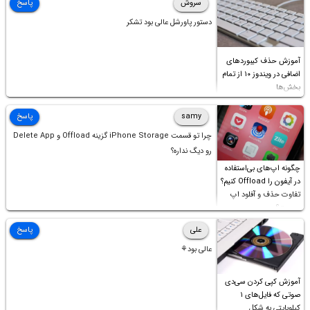
سروش
پاسخ
دستور پاورشل عالی بود تشکر
آموزش حذف کیبوردهای
اضافی در ویندوز ۱۰ از تمام
بخش‌ها
samy
پاسخ
چرا تو قسمت iPhone Storage گزینه Offload و Delete App
رو دیگ نداره؟
چگونه اپ‌های بی‌استفاده
در آیفون را Offload کنیم؟
تفاوت حذف و آفلود اپ
چیست؟
علی
پاسخ
عالی بود⚘
آموزش کپی کردن سی‌دی
صوتی که فایل‌های ۱
کیلوبایتی به شکل