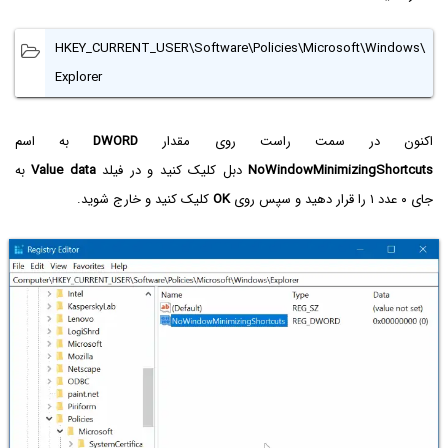
HKEY_CURRENT_USER\Software\Policies\Microsoft\Windows\
Explorer
اکنون در سمت راست روی مقدار
DWORD
به اسم
NoWindowMinimizingShortcuts
دبل کلیک کنید و در فیلد
Value data
به
جای ۰ عدد ۱ را قرار دهید و سپس روی
OK
کلیک کنید و خارج شوید.