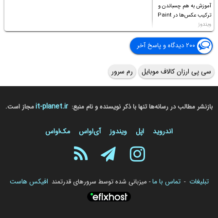
آموزش به هم چسباندن و
ترکیب عکس‌ها در Paint
ویندوز
۲۰۰ دیدگاه و پاسخ آخر
سی پی ارزان کالاف موبایل
رم سرور
it-planet.ir
بازنشر مطالب در رسانه‌ها تنها با ذکر نویسنده و نام منبع:
مجاز است.
اندروید
اپل
ویندوز
آی‌او‌اس
مک‌او‌اس
تبلیغات
تماس با ما
افیکس هاست
-
- میزبانی شده توسط سرورهای قدرتمند