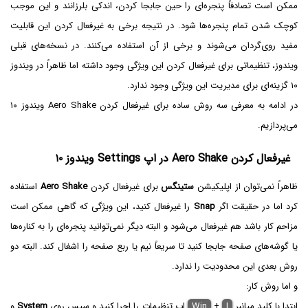
ممکن است تصادفاً پنجره‌ای را حین جابجا کردن، اندکی بلرزانند و این موجب
کوچک شدن تمام پنجره‌ها شود. در نتیجه برخی به غیرفعال کردن این قابلیت
مفید روی‌گردان می‌شوند و برخی از آن استفاده می‌کنند. در نسخه‌های قبلی
ویندوز، تنظیماتی برای غیرفعال کردن این ویژگی وجود داشته اما ظاهراً در ویندوز
۱۰ گزینه‌ای برای مدیریت این ویژگی وجود ندارد.
در ادامه به معرفی سه روش ساده برای غیرفعال کردن Aero Shake ویندوز ۱۰
می‌پردازیم.
غیرفعال کردن Aero Shake در اپ Settings ویندوز ۱۰
ظاهراً نمی‌توان از اپلیکیشن
ستینگس
برای غیرفعال کردن
Aero Shake
استفاده
کرد اما در حقیقت اگر
Snap
را غیرفعال کنید، این ویژگی که گاهی ممکن است
مزاحم کار باشد هم غیرفعال می‌شود و البته دیگر نمی‌توانید پنجره‌ای را به کناره‌ها
یا گوشه‌های صفحه جابجا کنید تا سریعاً نیم یا ربع صفحه را اشغال کند. البته دو
روش بعدی این محدودیت را ندارد.
و اما روش کار:
ابتدا با کلید میانبر
I
+
Win
اپ تنظیمات را اجرا کنید و سپس روی
System
و