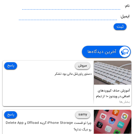
نام:
ایمیل:
آخرین دیدگاه‌ها
سروش
پاسخ
دستور پاورشل عالی بود تشکر
آموزش حذف کیبوردهای
اضافی در ویندوز ۱۰ از تمام
بخش‌ها
samy
پاسخ
چرا تو قسمت iPhone Storage گزینه Offload و Delete App
رو دیگ نداره؟