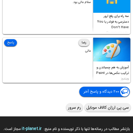
سلام عالی بود.
سه راه برای رفع ارور
دسترسی به فولدر یا You
Don’t Have
Permission to
Access this folder
رضا
پاسخ
عالی
آموزش به هم چسباندن و
ترکیب عکس‌ها در Paint
ویندوز
۲۰۰ دیدگاه و پاسخ آخر
سی پی ارزان کالاف موبایل
رم سرور
it-planet.ir
بازنشر مطالب در رسانه‌ها تنها با ذکر نویسنده و نام منبع:
مجاز است.