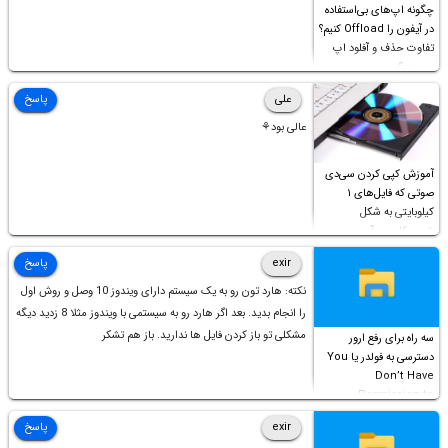
چگونه اپ‌های بی‌استفاده
در آیفون را Offload کنیم؟
تفاوت حذف و آفلود اپ
چیست؟
علی
پاسخ
عالی بود⚘
آموزش کپی کردن سی‌دی
صوتی که فایل‌های ۱
کیلوبایتی به شکل
شورت‌کات در آن موجود
است!
exir
پاسخ
نکته: هارد تون رو به یک سیستم دارای ویندوز 10 وصل و روش اول
را انجام بدید. بعد اگر هارد رو به سیستمی با ویندوز مثلا 8 زدید دیگه
مشکلی تو باز کردن فایل ها ندارید. باز هم تشکر
سه راه برای رفع ارور
دسترسی به فولدر یا You
Don’t Have
Permission to
Access this folder
exir
پاسخ