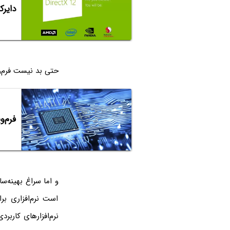
دایر
حتی بد نیست فرم‌ویر
فرم‌ویر (Firmware) چیست؟ بایوس و UEFI و روش ب
و اما سراغ بهینه‌س
است نرم‌افزاری ب
نرم‌افزارهای کاربر