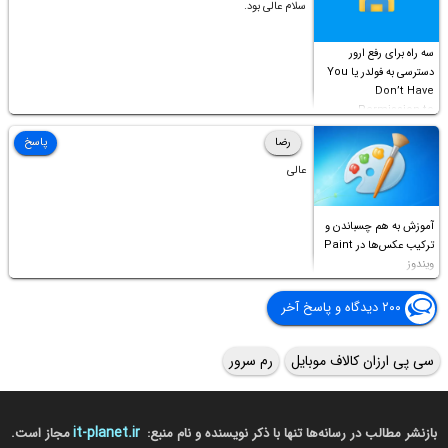
سلام عالی بود.
سه راه برای رفع ارور
دسترسی به فولدر یا You
Don’t Have
Permission to
Access this folder
رضا
پاسخ
عالی
آموزش به هم چسباندن و
ترکیب عکس‌ها در Paint
ویندوز
۲۰۰ دیدگاه و پاسخ آخر
سی پی ارزان کالاف موبایل
رم سرور
it-planet.ir
بازنشر مطالب در رسانه‌ها تنها با ذکر نویسنده و نام منبع:
مجاز است.