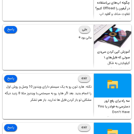
چگونه اپ‌های بی‌استفاده
در آیفون را Offload کنیم؟
تفاوت حذف و آفلود اپ
چیست؟
علی
پاسخ
عالی بود⚘
آموزش کپی کردن سی‌دی
صوتی که فایل‌های ۱
کیلوبایتی به شکل
شورت‌کات در آن موجود
است!
exir
پاسخ
نکته: هارد تون رو به یک سیستم دارای ویندوز 10 وصل و روش اول
را انجام بدید. بعد اگر هارد رو به سیستمی با ویندوز مثلا 8 زدید دیگه
مشکلی تو باز کردن فایل ها ندارید. باز هم تشکر
سه راه برای رفع ارور
دسترسی به فولدر یا You
Don’t Have
Permission to
Access this folder
exir
پاسخ