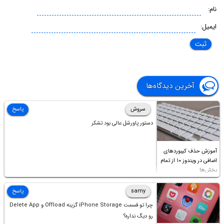
نام:
ایمیل:
آخرین دیدگاه‌ها
سروش
پاسخ
دستور پاورشل عالی بود تشکر
آموزش حذف کیبوردهای
اضافی در ویندوز ۱۰ از تمام
بخش‌ها
samy
پاسخ
چرا تو قسمت iPhone Storage گزینه Offload و Delete App
رو دیگ نداره؟