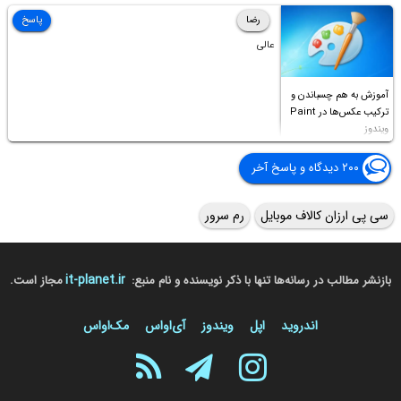
Access this folder
رضا
پاسخ
عالی
آموزش به هم چسباندن و
ترکیب عکس‌ها در Paint
ویندوز
۲۰۰ دیدگاه و پاسخ آخر
سی پی ارزان کالاف موبایل
رم سرور
it-planet.ir
بازنشر مطالب در رسانه‌ها تنها با ذکر نویسنده و نام منبع:
مجاز است.
اندروید
اپل
ویندوز
آی‌او‌اس
مک‌او‌اس