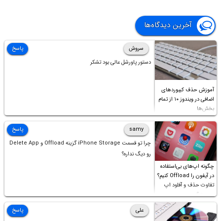
آخرین دیدگاه‌ها
سروش
پاسخ
دستور پاورشل عالی بود تشکر
آموزش حذف کیبوردهای
اضافی در ویندوز ۱۰ از تمام
بخش‌ها
samy
پاسخ
چرا تو قسمت iPhone Storage گزینه Offload و Delete App
رو دیگ نداره؟
چگونه اپ‌های بی‌استفاده
در آیفون را Offload کنیم؟
تفاوت حذف و آفلود اپ
چیست؟
علی
پاسخ