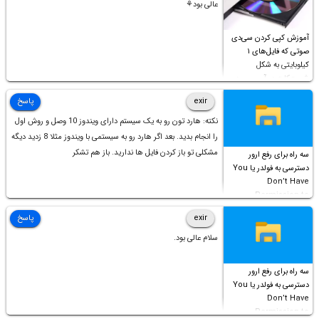
عالی بود⚘
آموزش کپی کردن سی‌دی
صوتی که فایل‌های ۱
کیلوبایتی به شکل
شورت‌کات در آن موجود
است!
exir
پاسخ
نکته: هارد تون رو به یک سیستم دارای ویندوز 10 وصل و روش اول
را انجام بدید. بعد اگر هارد رو به سیستمی با ویندوز مثلا 8 زدید دیگه
مشکلی تو باز کردن فایل ها ندارید. باز هم تشکر
سه راه برای رفع ارور
دسترسی به فولدر یا You
Don’t Have
Permission to
Access this folder
exir
پاسخ
سلام عالی بود.
سه راه برای رفع ارور
دسترسی به فولدر یا You
Don’t Have
Permission to