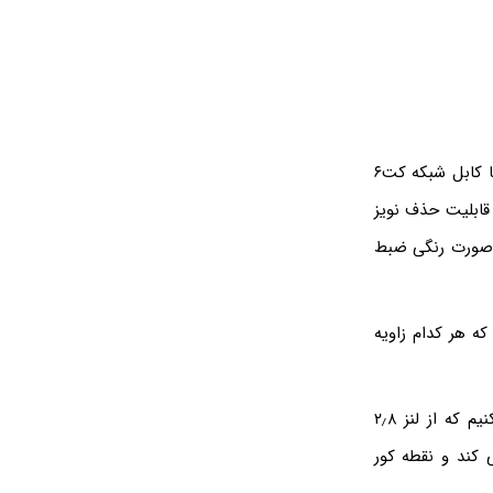
دوربین مداربسته هایک ویژن مدل DS-2CD1023G0E-I دارای کیفیت تصویر ۲مگاپیکسل و با کابل شبکه کت۶
برد ۳۰ متر و سری اسمارت با قابلیت حذف نویز
 شب تصویر را به صورت رنگی ضبط
وربین هایک ویژن DS-2CD1023G0E-I از ۲ مدل لنز ساخته شده است لنز ۲٫۸ میلیمتر و ۴ که هر کدام زاویه
اگر شما قصد دارید دوربین را در ارتفاع پایین یا در فضای کوچکی نصب کنید پیشنهاد میکنیم که از لنز ۲٫۸
 پوشش دهی کند و نقطه کور