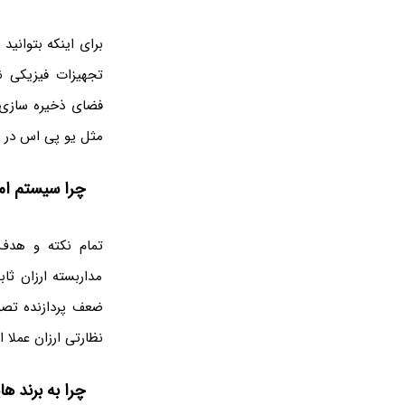
برای اینکه بتوانید
تجهیزات فیزیکی ن
فضای ذخیره سازی ت
مثل یو پی اس در ه
چرا سیستم امن
تمام نکته و هدف
مداربسته ارزان ثا
ضعف پردازنده تصو
نظارتی ارزان عملا 
چرا به برند ه