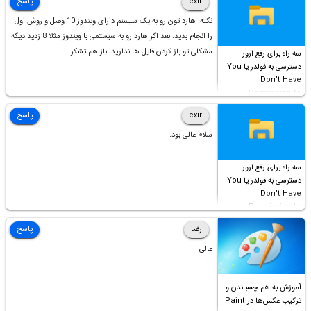
exir
پاسخ
نکته: هارد تون رو به یک سیستم دارای ویندوز 10 وصل و روش اول
را انجام بدید. بعد اگر هارد رو به سیستمی با ویندوز مثلا 8 زدید دیگه
مشکلی تو باز کردن فایل ها ندارید. باز هم تشکر
سه راه برای رفع ارور
دسترسی به فولدر یا You
Don’t Have
Permission to
Access this folder
exir
پاسخ
سلام عالی بود.
سه راه برای رفع ارور
دسترسی به فولدر یا You
Don’t Have
Permission to
Access this folder
رضا
پاسخ
عالی
آموزش به هم چسباندن و
ترکیب عکس‌ها در Paint