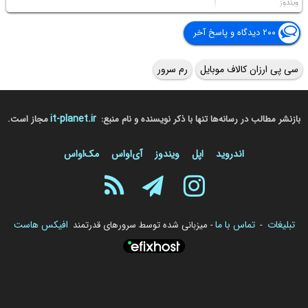
ویندوز
۲۰۰ دیدگاه و پاسخ آخر
سی پی ارزان کالاف موبایل
رم سرور
it-planet.ir
بازنشر مطالب در رسانه‌ها تنها با ذکر نویسنده و نام منبع:
مجاز است.
اندروید
اپل
ویندوز
آی‌او‌اس
مک‌او‌اس
تبلیغات
تماس با ما
افیکس هاست
-
- میزبانی شده توسط سرورهای قدرتمند