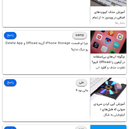
آموزش حذف کیبوردهای
اضافی در ویندوز ۱۰ از تمام
بخش‌ها
samy
پاسخ
چرا تو قسمت iPhone Storage گزینه Offload و Delete App
رو دیگ نداره؟
چگونه اپ‌های بی‌استفاده
در آیفون را Offload کنیم؟
تفاوت حذف و آفلود اپ
چیست؟
علی
پاسخ
عالی بود⚘
آموزش کپی کردن سی‌دی
صوتی که فایل‌های ۱
کیلوبایتی به شکل
شورت‌کات در آن موجود
است!