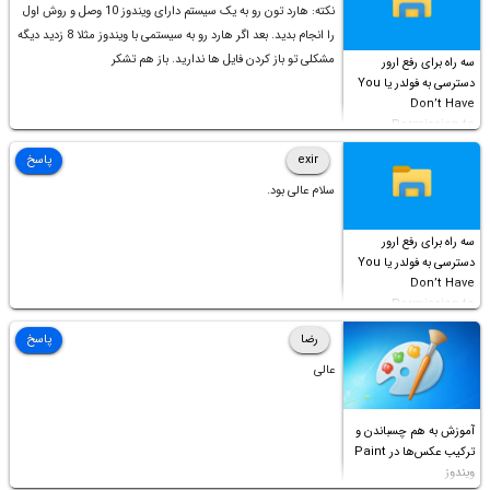
نکته: هارد تون رو به یک سیستم دارای ویندوز 10 وصل و روش اول
را انجام بدید. بعد اگر هارد رو به سیستمی با ویندوز مثلا 8 زدید دیگه
مشکلی تو باز کردن فایل ها ندارید. باز هم تشکر
سه راه برای رفع ارور
دسترسی به فولدر یا You
Don’t Have
Permission to
Access this folder
exir
پاسخ
سلام عالی بود.
سه راه برای رفع ارور
دسترسی به فولدر یا You
Don’t Have
Permission to
Access this folder
رضا
پاسخ
عالی
آموزش به هم چسباندن و
ترکیب عکس‌ها در Paint
ویندوز