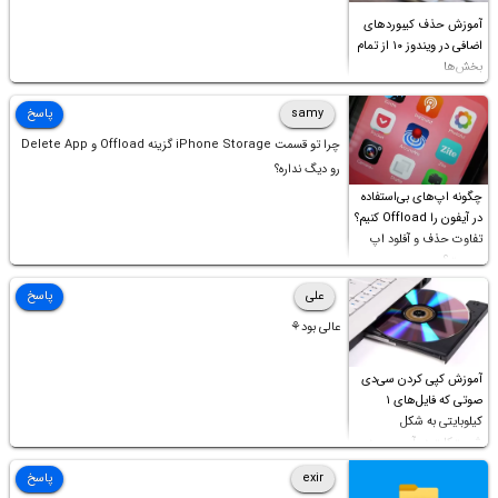
آموزش حذف کیبوردهای
اضافی در ویندوز ۱۰ از تمام
بخش‌ها
samy
پاسخ
چرا تو قسمت iPhone Storage گزینه Offload و Delete App
رو دیگ نداره؟
چگونه اپ‌های بی‌استفاده
در آیفون را Offload کنیم؟
تفاوت حذف و آفلود اپ
چیست؟
علی
پاسخ
عالی بود⚘
آموزش کپی کردن سی‌دی
صوتی که فایل‌های ۱
کیلوبایتی به شکل
شورت‌کات در آن موجود
است!
exir
پاسخ