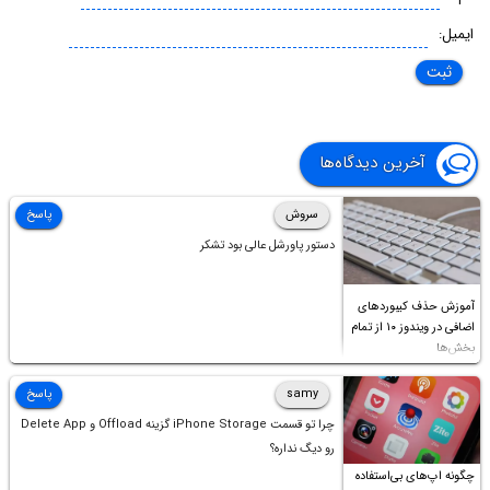
ایمیل:
آخرین دیدگاه‌ها
سروش
پاسخ
دستور پاورشل عالی بود تشکر
آموزش حذف کیبوردهای
اضافی در ویندوز ۱۰ از تمام
بخش‌ها
samy
پاسخ
چرا تو قسمت iPhone Storage گزینه Offload و Delete App
رو دیگ نداره؟
چگونه اپ‌های بی‌استفاده