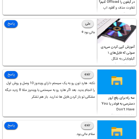
در آیفون را Offload کنیم؟
تفاوت حذف و آفلود اپ
چیست؟
علی
پاسخ
عالی بود⚘
آموزش کپی کردن سی‌دی
صوتی که فایل‌های ۱
کیلوبایتی به شکل
شورت‌کات در آن موجود
است!
exir
پاسخ
نکته: هارد تون رو به یک سیستم دارای ویندوز 10 وصل و روش اول
را انجام بدید. بعد اگر هارد رو به سیستمی با ویندوز مثلا 8 زدید دیگه
مشکلی تو باز کردن فایل ها ندارید. باز هم تشکر
سه راه برای رفع ارور
دسترسی به فولدر یا You
Don’t Have
Permission to
Access this folder
exir
پاسخ
سلام عالی بود.