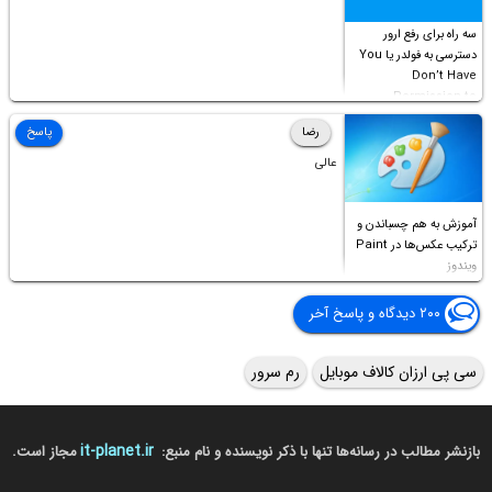
سه راه برای رفع ارور
دسترسی به فولدر یا You
Don’t Have
Permission to
Access this folder
رضا
پاسخ
عالی
آموزش به هم چسباندن و
ترکیب عکس‌ها در Paint
ویندوز
۲۰۰ دیدگاه و پاسخ آخر
سی پی ارزان کالاف موبایل
رم سرور
it-planet.ir
بازنشر مطالب در رسانه‌ها تنها با ذکر نویسنده و نام منبع:
مجاز است.