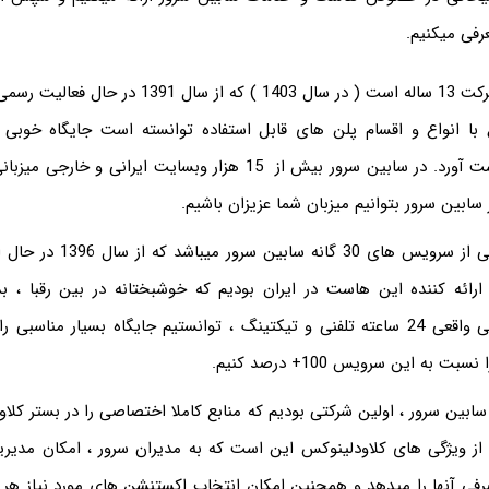
رفی میکنیم.
سابین سرور یک شرکت 13 ساله است ( در سال 1403 ) که از س
 با انواع و اقسام پلن های قابل استفاده توانسته است جایگاه خوبی ر
هاستینگ خود بدست آورد. در سابین سرور بیش از 15 هزار وبسایت ایرانی
سابین سرور بتوانیم میزبان شما عزیزان باشیم.
هاست وردپرس یکی از سرویس های 30 
ائه کننده این هاست در ایران بودیم که خوشبختانه در بین رقبا ، بد
تضمینی و پشتیبانی واقعی 24 ساعته تلفنی و تیکتینگ ، توانستیم جایگاه بسیار منا
 به این سرویس 100+ درصد کنیم.
بین سرور ، اولین شرکتی بودیم که منابع کاملا اختصاصی را در بستر کلاو
 از ویژگی های کلاودلینوکس این است که به مدیران سرور ، امکان مدی
صرفی آنها را میدهد و همچنین امکان انتخاب اکستنشن های مورد نیاز هر