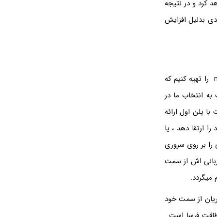
د کرد و در نتیجه
ی بدلیل افزایش
ما در سابین سرور سعی میکنیم سروری با 24 هسته و 128 گیگ رم و 1 ترابایت دیسک nvme را تهیه کنیم که
پربازدید را در این سرور میزبانی کنیم. این 30 وبسایت به انتخاب ما در
ه بستگی دارد. اگر بر روی یکسرور با این سخت افزار 50 سایت با پلن اول ارائه
 ارتقا دهد ، یا
را بر روی سروری
یزبانی اش از سمت
 میگردد.
صد تضمین کنیم تا مشتریان از سمت خود
طاقت فرسا است .