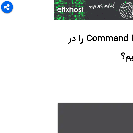
چگونه در ویندوز ۱۰ به جای PowerShell گزینه‌ی Command Prompt را در
یم؟