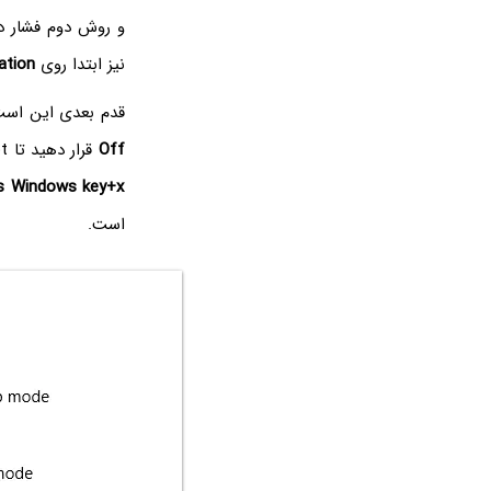
و روش دوم فشار د
نیز ابتدا روی
ation
قدم بعدی این است که 
Off‌
قرار دهید تا Command Prompt کنار گذاشته نشود. نام گزینه‌ی موردبحث،
ss Windows key+x
است.