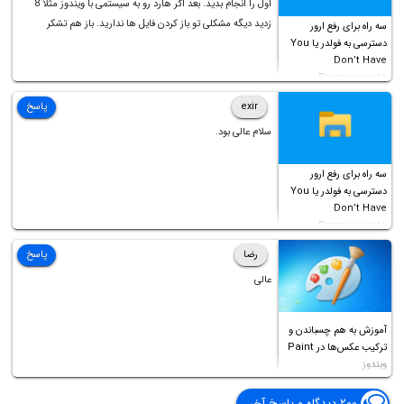
اول را انجام بدید. بعد اگر هارد رو به سیستمی با ویندوز مثلا 8
زدید دیگه مشکلی تو باز کردن فایل ها ندارید. باز هم تشکر
سه راه برای رفع ارور
دسترسی به فولدر یا You
Don’t Have
Permission to
Access this folder
exir
پاسخ
سلام عالی بود.
سه راه برای رفع ارور
دسترسی به فولدر یا You
Don’t Have
Permission to
Access this folder
رضا
پاسخ
عالی
آموزش به هم چسباندن و
ترکیب عکس‌ها در Paint
ویندوز
۲۰۰ دیدگاه و پاسخ آخر