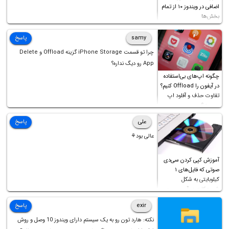
اضافی در ویندوز ۱۰ از تمام
بخش‌ها
samy
پاسخ
چرا تو قسمت iPhone Storage گزینه Offload و Delete
App رو دیگ نداره؟
چگونه اپ‌های بی‌استفاده
در آیفون را Offload کنیم؟
تفاوت حذف و آفلود اپ
چیست؟
علی
پاسخ
عالی بود⚘
آموزش کپی کردن سی‌دی
صوتی که فایل‌های ۱
کیلوبایتی به شکل
شورت‌کات در آن موجود
است!
exir
پاسخ
نکته: هارد تون رو به یک سیستم دارای ویندوز 10 وصل و روش