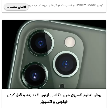
کردن Camera Mode و تنظیمات فیلترها و غیره در اپ دوربین نباشد. سیاره‌ی
ادامه‌ی مطلب ...
آی‌تی را دنبال کنید.
روش تنظیم اکسپوژر حین عکاسی آیفون ۱۱ به بعد و قفل کردن
فوکوس و اکسپوژر