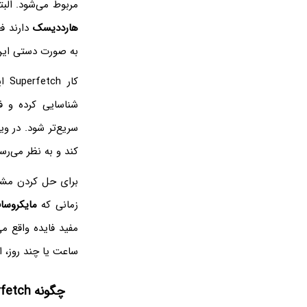
مربوط می‌شود. الب
هارددیسک
دارند فعال است و نه SSDها.
به صورت دستی این 
کار Superfetch این است که به صورت
شناسایی کرده و ف
سریع‌تر شود. در ویندوز ۱۰ ممکن است هر از گاهی rfetch‌
کند و به نظر می‌ر
برای حل کردن مشکل Superfetch‌
زمانی که
مایکروسا
ساعت یا چند روز، ا
چگونه Superfetch را در ویندوز غیرفعال کنیم؟