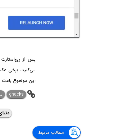
پس از ری‌استارت 
می‌کنید، برخی عک
این موضوع باعث ک
ghacks
سی
دنیای
مطالب مرتبط