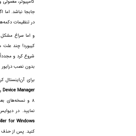
کامپیوتر، معمولی 
جابجا نباشد. اما ا
در تنظیمات دکمه‌ه
و اما سراغ مشکل 
کیبورد! چند علت م
شروع کرد و مجدداً 
بدون نصب درایور ه
برای آن‌اینستال ک
Device Manager
را
نمایید. در دیوای
ller for Windows
کنید. پس از حذف ش