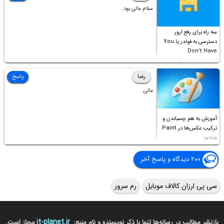
سلام عالی بود.
سه راه برای رفع ارور
دسترسی به فولدر یا You
Don’t Have
Permission to
Access this folder
رضا
پاسخ
عالی
آموزش به هم چسباندن و
ترکیب عکس‌ها در Paint
ویندوز
۲۰۰ دیدگاه و پاسخ آخر
سی پی ارزان کالاف موبایل
رم سرور
it-planet.ir
بازنشر مطالب در رسانه‌ها تنها با ذکر نویسنده و نام منبع:
مجاز است.