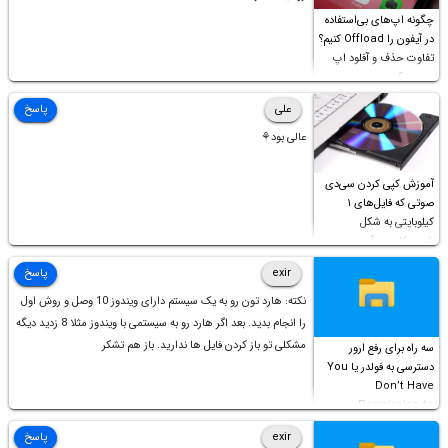
چگونه اپ‌های بی‌استفاده
در آیفون را Offload کنیم؟
تفاوت حذف و آفلود اپ
چیست؟
علی
پاسخ
عالی بود⚘
آموزش کپی کردن سی‌دی
صوتی که فایل‌های ۱
کیلوبایتی به شکل
شورت‌کات در آن موجود
است!
exir
پاسخ
نکته: هارد تون رو به یک سیستم دارای ویندوز 10 وصل و روش اول
را انجام بدید. بعد اگر هارد رو به سیستمی با ویندوز مثلا 8 زدید دیگه
مشکلی تو باز کردن فایل ها ندارید. باز هم تشکر
سه راه برای رفع ارور
دسترسی به فولدر یا You
Don’t Have
Permission to
Access this folder
exir
پاسخ