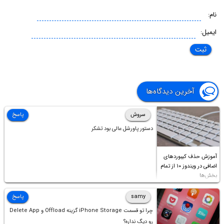
نام:
ایمیل:
آخرین دیدگاه‌ها
سروش
پاسخ
دستور پاورشل عالی بود تشکر
آموزش حذف کیبوردهای
اضافی در ویندوز ۱۰ از تمام
بخش‌ها
samy
پاسخ
چرا تو قسمت iPhone Storage گزینه Offload و Delete App
رو دیگ نداره؟