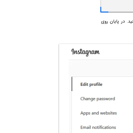
اربری موردنظر را در کادر Name و Username تایپ کنید. در پایان روی