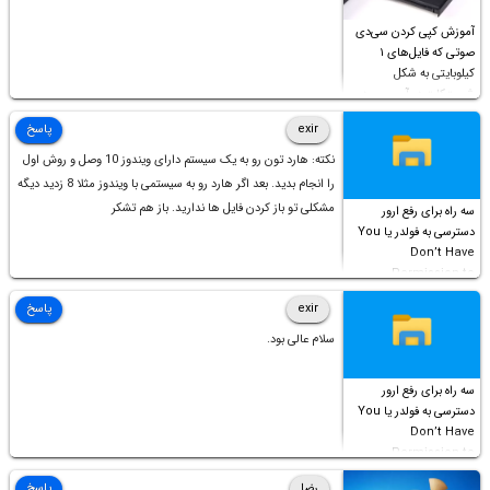
آموزش کپی کردن سی‌دی
صوتی که فایل‌های ۱
کیلوبایتی به شکل
شورت‌کات در آن موجود
است!
exir
پاسخ
نکته: هارد تون رو به یک سیستم دارای ویندوز 10 وصل و روش اول
را انجام بدید. بعد اگر هارد رو به سیستمی با ویندوز مثلا 8 زدید دیگه
مشکلی تو باز کردن فایل ها ندارید. باز هم تشکر
سه راه برای رفع ارور
دسترسی به فولدر یا You
Don’t Have
Permission to
Access this folder
exir
پاسخ
سلام عالی بود.
سه راه برای رفع ارور
دسترسی به فولدر یا You
Don’t Have
Permission to
Access this folder
رضا
پاسخ