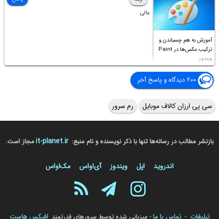
عالی
آموزش به هم چسباندن و
ترکیب عکس‌ها در Paint
ویندوز
۲۰۰ دیدگاه و پاسخ آخر
سی پی ارزان کالاف موبایل
رم سرور
it-planet.ir
بازنشر مطالب در رسانه‌ها تنها با ذکر نویسنده و نام منبع:
مجاز است.
اندروید
اپل
ویندوز
آی‌او‌اس
مک‌او‌اس
تبلیغات
تماس با ما
افیکس هاست
-
- میزبانی شده توسط سرورهای قدرتمند