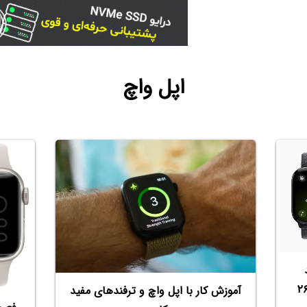
اپل واچ
عامل اپل واچ، واچ‌او‌اس ۲۶
آموزش کار با اپل واچ و ترفندهای مفید