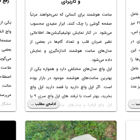
رفع م
و کاربردی
ستم عامل
ساعت هوشمند برای کسانی که نمی‌خواهند مرتباً
یکی از
محصولات اپل معرفی شد که واچ او اس ۲۶ نیز
صفحه گوشی را چک کنند، ابزار مفیدی محسوب
واچ ات
و اس،
می‌شود. در کنار نمایش نوتیفیکیشن‌ها، اطلاعاتی
صفحه‌ای
 واقع پرش ۱۵ عددی در
نظیر ضربان قلب و تعداد گام‌ها در بعضی از
بعضی از
 این
مدل‌های ساعت هوشمند اندازه‌گیری و نمایش
می‌گوی
ا را
داده می‌شود.
علامت 
ی ۲۶، سیستم عامل
اپل واچ مدل‌های مختلفی دارد و همواره یکی از
اصطلاح
۲ است. به همین
بهترین ساعت‌های هوشمند موجود در بازار بوده
حالت س
ز عدد
است. اگر اپل واچ دارید یا قصد دارید اپل واچ
می‌رسد 
بخرید، بهتر است با
ترفند های اپل واچ سری ۹
یا
مشکل با
ب ...
ادامه‌ی مطلب ...
واچ،
اپل واچ اولترا و مدل‌های جدیدتر و پیشرفته‌تر
در ادا
 کمک
آشنایی داشته باشید تا از امکانات ساعت هوشمند،
اپل وا
نیاز
حداکثر استفاده را ببرید.
توضیح 
ی از
در ادامه به نکات و ترفندهای مفید در خصوص