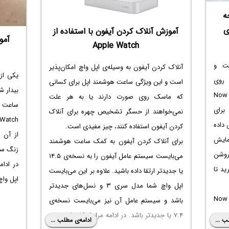
ه
ری
آموزش آنلاک کردن آیفون با استفاده از
Apple Watch
ت و
آنلاک کردن آیفون به وسیله‌ی اپل واچ امکان‌پذیر
یکی از
 روی
است و این ویژگی ساعت هوشمند اپل برای کسانی
بیدار ش
صفحه نمایش Apple Watch ، صفحه‌ی Now
که ماسک روی صورت دارند یا به هر علت
 برای
نمی‌خواهند از حسگر تشخیص چهره برای آنلاک
داده
کردن آیفون استفاده کنند، چیز مفیدی است.
از آن 
مایش
برای آنلاک کردن آیفون به کمک ساعت هوشمند
زنگ سا
روشن
می‌بایست سیستم عامل آیفون را به نسخه‌ی ۱۴.۵
در ادا
د تا
یا جدیدتر ارتقا داده باشید. علاوه بر این می‌بایست
اپل واچ
اپل واچ شما مدل سری ۳ و نسل‌های جدیدتر
 صفحه Now Playing
باشد و سیستم عامل آن نیز می‌بایست نسخه‌ی
۷.۴ یا جدیدتر باشد. در ادامه مراحل کار را توضیح
ب ...
ادامه‌ی مطلب ...