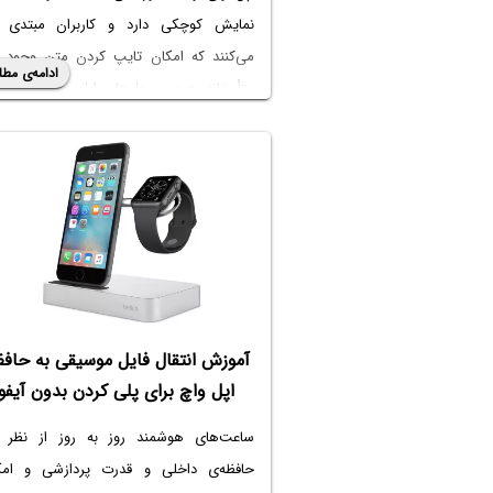
نمایش کوچکی دارد و کاربران مبتدی 
می‌کنند که امکان تایپ کردن متن وجود ند
ادامه‌ی مطل
متأسفانه همه‌ی مدل‌های اپل واچ قابلیت 
و نسل‌های بعدی، کیبورد لمسی وجود دارد.
موضوع این مقاله
آموزش ارسال پیام با اپل و
زبان فارسی
است. دقت کنید که تایپ کرد
کیبورد لمسی در یک ساعت هوشمند با صف
کوچک، کار ساده‌ای نیست. به همین علت اس
افراد زیادی به دنبال آشنایی با نحوه تایپ ص
همین‌طور نصب
کیبورد اپل واچ رایگان
هستند
آموزش انتقال فایل موسیقی به حافظ
در ادامه به نحوه استفاده از کیبورد اپل واچ و
اپل واچ برای پلی کردن بدون آیفو
کردن متن و ترفندهای مهم می‌پردازیم. با سی
ساعت‌های هوشمند روز به روز از نظر م
آی‌تی همراه شوید.
حافظه‌ی داخلی و قدرت پردازشی و امکا