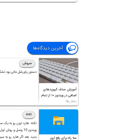
آخرین دیدگاه‌ها
سروش
دستور پاورشل عالی بود تشک
آموزش حذف کیبوردهای
اضافی در ویندوز ۱۰ از تمام
بخش‌ها
exir
نکته: هارد تون رو به یک س
ویندوز 10 وصل و روش او
بدید. بعد اگر هارد رو به سی
سه راه برای رفع ارور