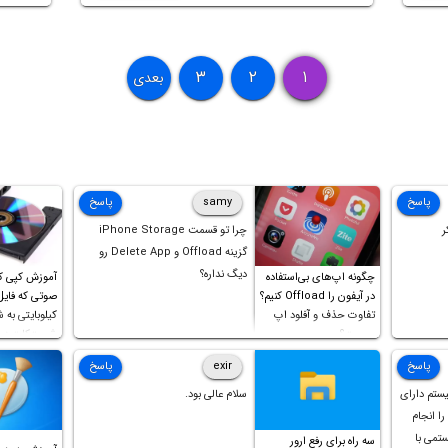
می‌دهیم.
۳
۲
۱
بعدی
پاسخ
samy
پاسخ
ر
چرا تو قسمت iPhone Storage
گزینه Offload و Delete App رو
دیگ نداره؟
چگونه اپ‌های بی‌استفاده
آموزش کپی ک
در آیفون را Offload کنیم؟
تفاوت حذف و آفلود اپ
کیلوبایتی به 
چیست؟
شورت‌کات در 
است!
پاسخ
exir
پاسخ
یستم دارای
سلام عالی بود.
ل را انجام
ستمی با
سه راه برای رفع ارور