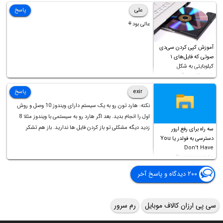
علی
پاسخ
عالی بود⚘
آموزش کپی کردن سی‌دی
صوتی که فایل‌های ۱
کیلوبایتی به شکل
شورت‌کات در آن موجود
است!
exir
پاسخ
نکته: هارد تون رو به یک سیستم دارای ویندوز 10 وصل و روش
اول را انجام بدید. بعد اگر هارد رو به سیستمی با ویندوز مثلا 8
زدید دیگه مشکلی تو باز کردن فایل ها ندارید. باز هم تشکر
سه راه برای رفع ارور
دسترسی به فولدر یا You
Don’t Have
Permission to
Access this folder
۲۰۰ دیدگاه و پاسخ آخر
سی پی ارزان کالاف موبایل
رم سرور