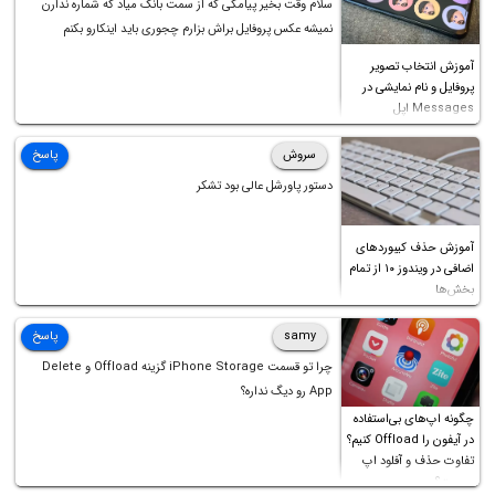
سلام وقت بخیر پیامکی که از سمت بانک میاد که شماره ندارن
نمیشه عکس پروفایل براش بزارم چجوری باید اینکارو بکنم
آموزش انتخاب تصویر
پروفایل و نام نمایشی در
Messages اپل
سروش
پاسخ
دستور پاورشل عالی بود تشکر
آموزش حذف کیبوردهای
اضافی در ویندوز ۱۰ از تمام
بخش‌ها
samy
پاسخ
چرا تو قسمت iPhone Storage گزینه Offload و Delete
App رو دیگ نداره؟
چگونه اپ‌های بی‌استفاده
در آیفون را Offload کنیم؟
تفاوت حذف و آفلود اپ
چیست؟