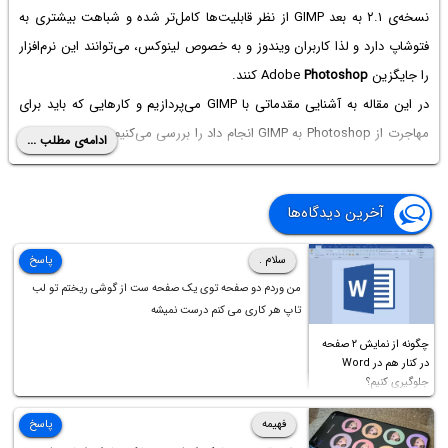
نسخه‌ی ۲.۱ به بعد GIMP از نظر قابلیت‌ها کامل‌تر شده و شباهت بیشتری به
فتوشاپ دارد و لذا کاربران ویندوز و به خصوص لینوکس، می‌توانند این نرم‌افزار
را جایگزین Adobe
Photoshop
کنند.
در این مقاله به آشنایی مقدماتی با GIMP می‌پردازیم و کارهایی که باید برای
مهاجرت از Photoshop‌ به GIMP انجام داد را بررسی می‌کنیم تا هر چه سریع‌تر
ادامه‌ی مطلب ...
به محیط این نرم‌افزار و استفاده از آن عادت کنید.
آخرین دیدگاه‌ها
سلام .
پاسخ
من وردم دو صفحه توی یک صفحه ست از گوشی ریختم تو لب
تاپ هر کاری می کنم درست نمیشه
چگونه از نمایش ۲ صفحه
در کنار هم در Word
جلوگیری کنیم؟
فهیمه
پاسخ