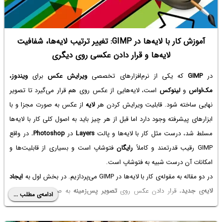
آموزش کار با لایه‌ها در GIMP: تغییر ترتیب لایه‌ها، شفافیت
لایه‌ها و قرار دادن عکسی روی دیگری
در
GIMP
که یکی از نرم‌افزارهای تخصصی
ویرایش عکس
برای
ویندوز،
مک‌او‌اس
و
لینوکس
است، لایه‌هایی از عکس روی هم قرار می‌گیرد تا تصویر
نهایی ساخته شود. قابلیت ویرایش کردن هر
لایه
از عکس به صورت مجزا و با
ابزارهای پیشرفته وجود دارد اما قبل از هر چیز باید به اصول کلی کار با لایه‌ها
مسلط شد، درست مثل کار با لایه‌ها و پالت
Layers
در
Photoshop.
در واقع
GIMP رقیب قدرتمند و کاملاً
رایگان
فتوشاپ است و بسیاری از قابلیت‌ها و
امکانات آن درست شبیه به فتوشاپ است.
در دو مقاله به مقوله‌ی کار با لایه‌ها در GIMP می‌پردازیم. در بخش اول به
ایجاد
لایه‌ی جدید
، قرار دادن عکس روی
تصویر پس‌زمینه
به صورت لایه‌ی جدید،
ادامه‌ی مطلب ...
تغییر نام
لایه‌ها و
تغییر ترتیب
لایه‌ها و همین‌طور افزودن
شفافیت
به لایه‌ها
می‌پردازیم.