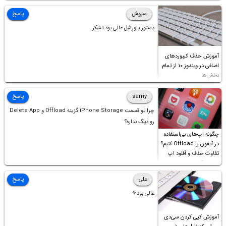
سروش
پاسخ
دستور پاورشل عالی بود تشکر
آموزش حذف کیبوردهای
اضافی در ویندوز ۱۰ از تمام
بخش‌ها
samy
پاسخ
چرا تو قسمت iPhone Storage گزینه Offload و Delete App
رو دیگ نداره؟
چگونه اپ‌های بی‌استفاده
در آیفون را Offload کنیم؟
تفاوت حذف و آفلود اپ
چیست؟
علی
پاسخ
عالی بود⚘
آموزش کپی کردن سی‌دی