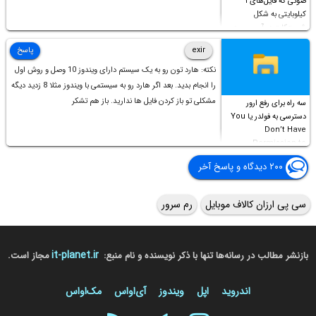
صوتی که فایل‌های ۱
کیلوبایتی به شکل
شورت‌کات در آن موجود
است!
exir
پاسخ
نکته: هارد تون رو به یک سیستم دارای ویندوز 10 وصل و روش اول
را انجام بدید. بعد اگر هارد رو به سیستمی با ویندوز مثلا 8 زدید دیگه
مشکلی تو باز کردن فایل ها ندارید. باز هم تشکر
سه راه برای رفع ارور
دسترسی به فولدر یا You
Don’t Have
Permission to
Access this folder
۲۰۰ دیدگاه و پاسخ آخر
سی پی ارزان کالاف موبایل
رم سرور
it-planet.ir
بازنشر مطالب در رسانه‌ها تنها با ذکر نویسنده و نام منبع:
مجاز است.
اندروید
اپل
ویندوز
آی‌او‌اس
مک‌او‌اس