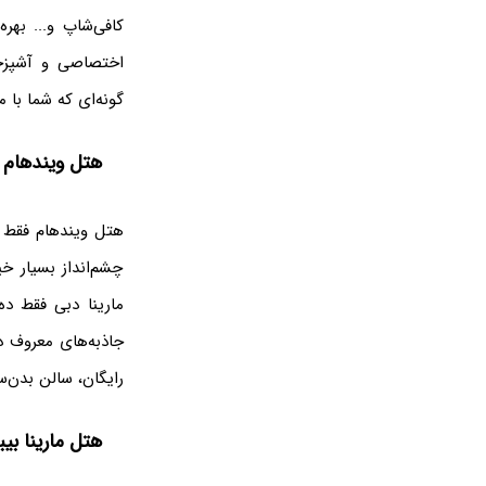
کافی‌شاپ و... بهر
اختصاصی و آشپزخا
گونه‌ای که شما با مرکز خرید ماری
هتل ویندهام م
چشم‌انداز بسیار خ
مارینا دبی فقط ده
جاذبه‌های معروف د
رایگان، سالن بدن‌سا
هتل مارینا بی