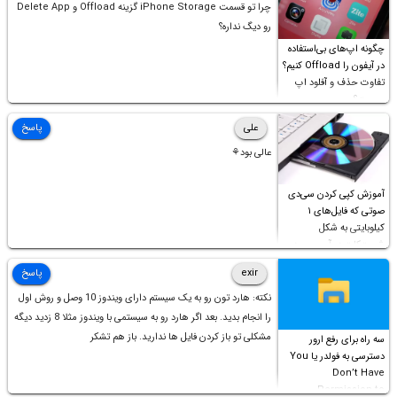
چرا تو قسمت iPhone Storage گزینه Offload و Delete App
رو دیگ نداره؟
چگونه اپ‌های بی‌استفاده
در آیفون را Offload کنیم؟
تفاوت حذف و آفلود اپ
چیست؟
علی
پاسخ
عالی بود⚘
آموزش کپی کردن سی‌دی
صوتی که فایل‌های ۱
کیلوبایتی به شکل
شورت‌کات در آن موجود
است!
exir
پاسخ
نکته: هارد تون رو به یک سیستم دارای ویندوز 10 وصل و روش اول
را انجام بدید. بعد اگر هارد رو به سیستمی با ویندوز مثلا 8 زدید دیگه
مشکلی تو باز کردن فایل ها ندارید. باز هم تشکر
سه راه برای رفع ارور
دسترسی به فولدر یا You
Don’t Have
Permission to