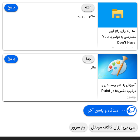
Access this folder
exir
پاسخ
سلام عالی بود.
سه راه برای رفع ارور
دسترسی به فولدر یا You
Don’t Have
Permission to
Access this folder
رضا
پاسخ
عالی
آموزش به هم چسباندن و
ترکیب عکس‌ها در Paint
ویندوز
۲۰۰ دیدگاه و پاسخ آخر
سی پی ارزان کالاف موبایل
رم سرور