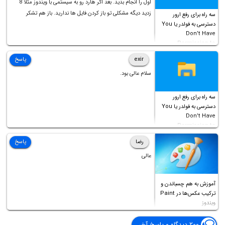
اول را انجام بدید. بعد اگر هارد رو به سیستمی با ویندوز مثلا 8
زدید دیگه مشکلی تو باز کردن فایل ها ندارید. باز هم تشکر
سه راه برای رفع ارور
دسترسی به فولدر یا You
Don’t Have
Permission to
Access this folder
exir
پاسخ
سلام عالی بود.
سه راه برای رفع ارور
دسترسی به فولدر یا You
Don’t Have
Permission to
Access this folder
رضا
پاسخ
عالی
آموزش به هم چسباندن و
ترکیب عکس‌ها در Paint
ویندوز
۲۰۰ دیدگاه و پاسخ آخر