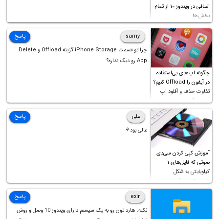
اضافی در ویندوز ۱۰ از تمام
بخش‌ها
samy
پاسخ
چرا تو قسمت iPhone Storage گزینه Offload و Delete
App رو دیگ نداره؟
چگونه اپ‌های بی‌استفاده
در آیفون را Offload کنیم؟
تفاوت حذف و آفلود اپ
چیست؟
علی
پاسخ
عالی بود⚘
آموزش کپی کردن سی‌دی
صوتی که فایل‌های ۱
کیلوبایتی به شکل
شورت‌کات در آن موجود
است!
exir
پاسخ
نکته: هارد تون رو به یک سیستم دارای ویندوز 10 وصل و روش