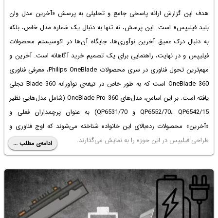
هدف این گزارش ارائه پاسخی جامع و تحلیلی به پرسش «آخرین مدل وان
بلید فیلیپس» است. این پرسش، نه تنها به دنبال یک شماره مدل خاص، بلکه
به دنبال درک عمیق آخرین نوآوری‌ها، جایگاه آن‌ها در اکوسیستم محصولات
فیلیپس و در نهایت، راهنمایی برای یک تصمیم خرید آگاهانه است. آخرین و
مهم‌ترین تحول فناوری در سری محصولات Philips OneBlade، معرفی فناوری
OneBlade 360 است که به طور خاص در تیغه‌ی نوآورانه 360 Blade تجلی
یافته است. بر این اساس، مدل‌های OneBlade Pro 360 (شامل مدل‌هایی نظیر
QP6552/70، QP6542/15 و QP6531/70) به عنوان پرچمداران فعلی و
«آخرین» محصولات رده‌بالای این خانواده شناخته می‌شوند که اوج فناوری و
طراحی فیلیپس در این حوزه را به نمایش می‌گذارند.
ادامه‌ی مطلب ...