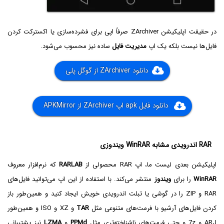
در حقیقت اپلیکیشن ZArchiver صرفاً اپی برای فشرده‌سازی یا اکسترکت کردن
فایل‌ها نیست بلکه یک اپ
مدیریت فایل
ساده نیز محسوب می‌شود.
دانلود ZArchiver از گوگل پلی
دانلود فایل apk اپ ZArchiver از APKMirror
RAR اندرویدی مشابه WinRAR‌ ویندوزی
اپلیکیشن بعدی لیست ما، اپ RAR محصولی از
RARLAB
که نرم‌افزار معروف
WinRAR
را برای
ویندوز
منتشر می‌کند. با استفاده از این اپ می‌توانید فایل‌های
RAR و ZIP را در گوشی یا تبلت اندرویدی خویش ایجاد کنید و همین‌طور باز
کردن فایل‌های آرشیو با فرمت‌های متنوعی مثل
TAR
و XZ و ISO و همین‌طور
ARJ و 7z و حتی فرمت‌های ناشناخته‌تری مثل
PPMd
و
LZMA
نیز پشتیبانی