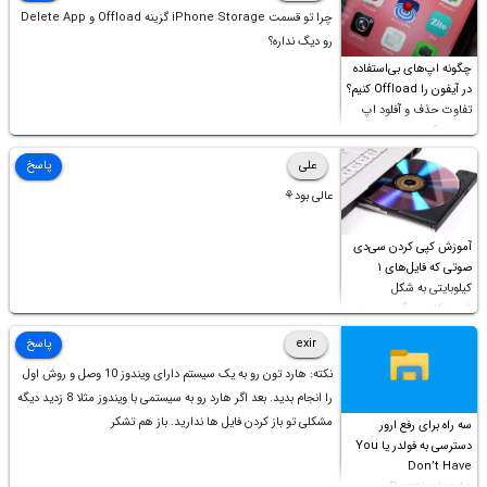
چرا تو قسمت iPhone Storage گزینه Offload و Delete App
رو دیگ نداره؟
چگونه اپ‌های بی‌استفاده
در آیفون را Offload کنیم؟
تفاوت حذف و آفلود اپ
چیست؟
علی
پاسخ
عالی بود⚘
آموزش کپی کردن سی‌دی
صوتی که فایل‌های ۱
کیلوبایتی به شکل
شورت‌کات در آن موجود
است!
exir
پاسخ
نکته: هارد تون رو به یک سیستم دارای ویندوز 10 وصل و روش اول
را انجام بدید. بعد اگر هارد رو به سیستمی با ویندوز مثلا 8 زدید دیگه
مشکلی تو باز کردن فایل ها ندارید. باز هم تشکر
سه راه برای رفع ارور
دسترسی به فولدر یا You
Don’t Have