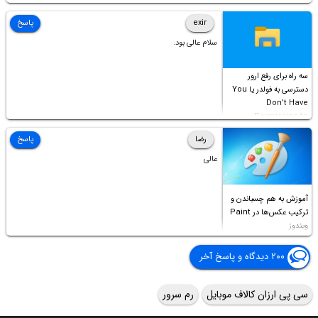
Permission to
Access this folder
exir
پاسخ
سلام عالی بود.
سه راه برای رفع ارور
دسترسی به فولدر یا You
Don’t Have
Permission to
Access this folder
رضا
پاسخ
عالی
آموزش به هم چسباندن و
ترکیب عکس‌ها در Paint
ویندوز
۲۰۰ دیدگاه و پاسخ آخر
سی پی ارزان کالاف موبایل
رم سرور