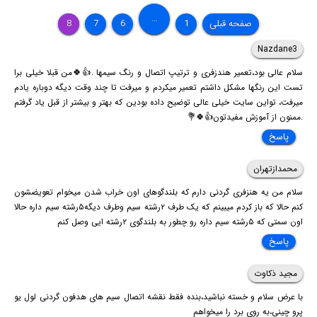
…
صفحه قبلی
1
6
7
8
Nazdane3
سلام عالی بود،تعمیر هندزفری و ترتیپ اتصال و رنگ سیمها .👍🍀من قبلا خیلی برا
تست این رنگها مشکل داشتم تعمیر میکردم و میرفت تا چند وقت دیگه دوباره یادم
میرفت، تواین سایت خیلی عالی توضیح داده بودین که بهتر و بیشتر از قبل یاد گرفتم
.ممنون از آموزش مفیدتون👍🍀💐
پاسخ
محمدازتهران
سلام من یه هنزفری گردنی دارم که بلندگوهای اون خراب شدن میخوام تعویضشون
کنم حالا که باز کردم میبینم که یک طرف ۲رشته سیم وطرف دیگه۵رشته سیم داره حالا
اون سمتی که ۵رشته سیم داره رو چطور به بلندگوی ۲رشته ایی وصل کنم
پاسخ
مجید ذکاوت
با عرض سلام و خسته نباشید،بنده فقط نقشه اتصال سیم های هدفون گردنی لول یو
پرو چینی،به روی برد را میخواهم