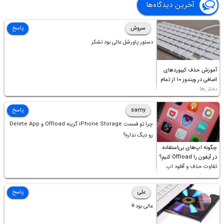
آخرین دیدگاه‌ها
سروش
پاسخ
دستور پاورشل عالی بود تشکر
آموزش حذف کیبوردهای
اضافی در ویندوز ۱۰ از تمام
بخش‌ها
samy
پاسخ
چرا تو قسمت iPhone Storage گزینه Offload و Delete App
رو دیگ نداره؟
چگونه اپ‌های بی‌استفاده
در آیفون را Offload کنیم؟
تفاوت حذف و آفلود اپ
چیست؟
علی
پاسخ
عالی بود⚘