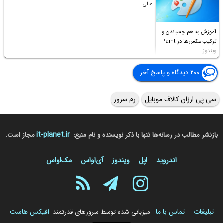
عالی
آموزش به هم چسباندن و
ترکیب عکس‌ها در Paint
ویندوز
۲۰۰ دیدگاه و پاسخ آخر
سی پی ارزان کالاف موبایل
رم سرور
it-planet.ir
بازنشر مطالب در رسانه‌ها تنها با ذکر نویسنده و نام منبع:
مجاز است.
اندروید
اپل
ویندوز
آی‌او‌اس
مک‌او‌اس
تبلیغات
تماس با ما
افیکس هاست
-
- میزبانی شده توسط سرورهای قدرتمند