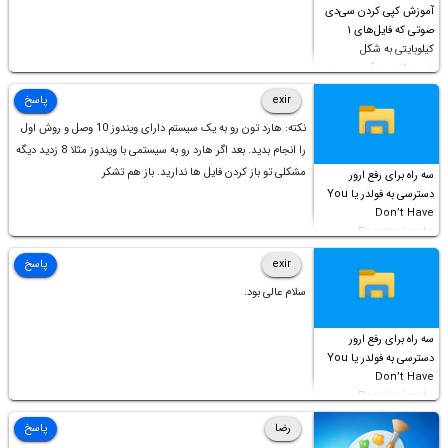
آموزش کپی کردن سی‌دی
صوتی که فایل‌های ۱
کیلوبایتی به شکل
شورت‌کات در آن موجود
است!
exir
پاسخ
نکته: هارد تون رو به یک سیستم دارای ویندوز 10 وصل و روش اول
را انجام بدید. بعد اگر هارد رو به سیستمی با ویندوز مثلا 8 زدید دیگه
مشکلی تو باز کردن فایل ها ندارید. باز هم تشکر
سه راه برای رفع ارور
دسترسی به فولدر یا You
Don’t Have
Permission to
Access this folder
exir
پاسخ
سلام عالی بود.
سه راه برای رفع ارور
دسترسی به فولدر یا You
Don’t Have
Permission to
Access this folder
رضا
پاسخ