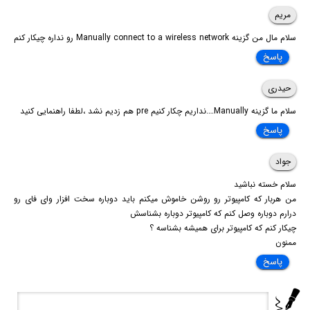
مریم
سلام مال من گزینه Manually connect to a wireless network رو نداره چیکار کنم
پاسخ
حیدری
سلام ما گزینه Manually….نداریم چکار کنیم pre هم زدیم نشد ،لطفا راهنمایی کنید
پاسخ
جواد
سلام خسته نباشید
من هربار که کامپیوتر رو روشن خاموش میکنم باید دوباره سخت افزار وای فای رو
درارم دوباره وصل کنم که کامپیوتر دوباره بشناسش
چیکار کنم که کامپیوتر برای همیشه بشناسه ؟
ممنون
پاسخ