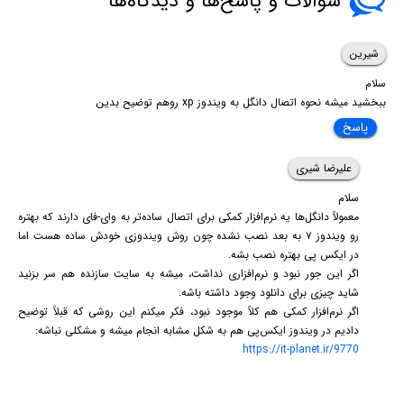
سوالات و پاسخ‌ها و دیدگاه‌ها
شیرین
سلام
ببخشید میشه نحوه اتصال دانگل به ویندوز xp روهم توضیح بدین
پاسخ
علیرضا شیری
سلام
معمولاً دانگل‌ها یه نرم‌افزار کمکی برای اتصال ساد‌ه‌تر به وای-فای دارند که بهتره
رو ویندوز ۷ به بعد نصب نشده چون روش ویندوزی خودش ساده‌ هست اما
در ایکس پی بهتره نصب بشه.
اگر این جور نبود و نرم‌افزاری نداشت، میشه به سایت سازنده هم سر بزنید
شاید چیزی برای دانلود وجود داشته باشه.
اگر نرم‌افزار کمکی هم کلاً موجود نبود، فکر میکنم این روشی که قبلاً توضیح
دادیم در ویندوز ایکس‌پی هم به شکل مشابه انجام میشه و مشکلی نباشه:
https://it-planet.ir/9770