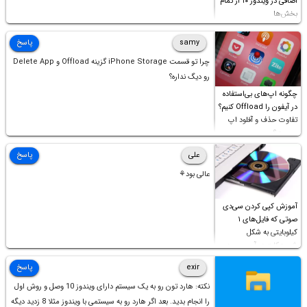
اضافی در ویندوز ۱۰ از تمام
بخش‌ها
samy
پاسخ
چرا تو قسمت iPhone Storage گزینه Offload و Delete App
رو دیگ نداره؟
چگونه اپ‌های بی‌استفاده
در آیفون را Offload کنیم؟
تفاوت حذف و آفلود اپ
چیست؟
علی
پاسخ
عالی بود⚘
آموزش کپی کردن سی‌دی
صوتی که فایل‌های ۱
کیلوبایتی به شکل
شورت‌کات در آن موجود
است!
exir
پاسخ
نکته: هارد تون رو به یک سیستم دارای ویندوز 10 وصل و روش اول
را انجام بدید. بعد اگر هارد رو به سیستمی با ویندوز مثلا 8 زدید دیگه