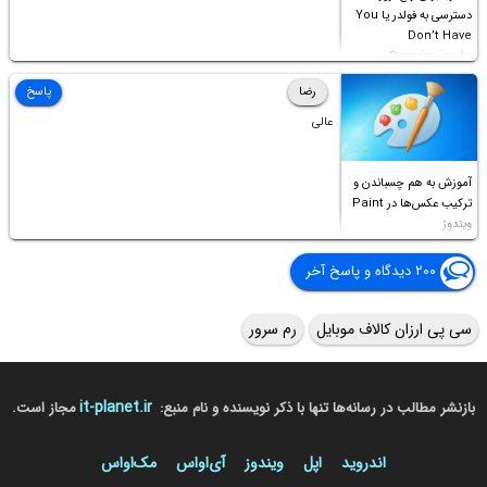
دسترسی به فولدر یا You
Don’t Have
Permission to
Access this folder
رضا
پاسخ
عالی
آموزش به هم چسباندن و
ترکیب عکس‌ها در Paint
ویندوز
۲۰۰ دیدگاه و پاسخ آخر
سی پی ارزان کالاف موبایل
رم سرور
it-planet.ir
بازنشر مطالب در رسانه‌ها تنها با ذکر نویسنده و نام منبع:
مجاز است.
اندروید
اپل
ویندوز
آی‌او‌اس
مک‌او‌اس