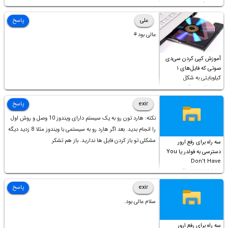
چیست؟
علی
پاسخ
عالی بود⚘
آموزش کپی کردن سی‌دی
صوتی که فایل‌های ۱
کیلوبایتی به شکل
شورت‌کات در آن موجود
است!
exir
پاسخ
نکته: هارد تون رو به یک سیستم دارای ویندوز 10 وصل و روش اول
را انجام بدید. بعد اگر هارد رو به سیستمی با ویندوز مثلا 8 زدید دیگه
مشکلی تو باز کردن فایل ها ندارید. باز هم تشکر
سه راه برای رفع ارور
دسترسی به فولدر یا You
Don’t Have
Permission to
Access this folder
exir
پاسخ
سلام عالی بود.
سه راه برای رفع ارور