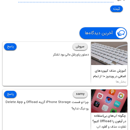
آخرین دیدگاه‌ها
سروش
پاسخ
دستور پاورشل عالی بود تشکر
آموزش حذف کیبوردهای
اضافی در ویندوز ۱۰ از تمام
بخش‌ها
samy
پاسخ
چرا تو قسمت iPhone Storage گزینه Offload و Delete App
رو دیگ نداره؟
چگونه اپ‌های بی‌استفاده
در آیفون را Offload کنیم؟
تفاوت حذف و آفلود اپ