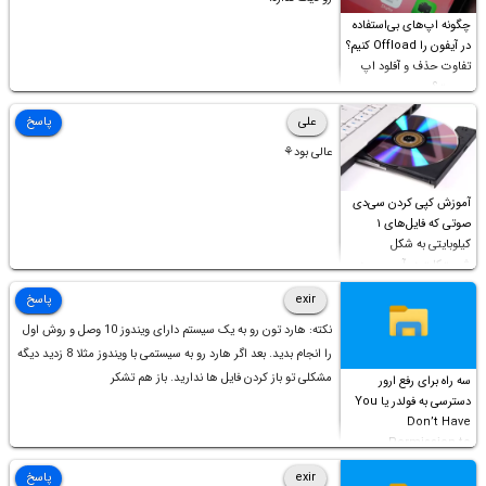
چگونه اپ‌های بی‌استفاده
در آیفون را Offload کنیم؟
تفاوت حذف و آفلود اپ
چیست؟
علی
پاسخ
عالی بود⚘
آموزش کپی کردن سی‌دی
صوتی که فایل‌های ۱
کیلوبایتی به شکل
شورت‌کات در آن موجود
است!
exir
پاسخ
نکته: هارد تون رو به یک سیستم دارای ویندوز 10 وصل و روش اول
را انجام بدید. بعد اگر هارد رو به سیستمی با ویندوز مثلا 8 زدید دیگه
مشکلی تو باز کردن فایل ها ندارید. باز هم تشکر
سه راه برای رفع ارور
دسترسی به فولدر یا You
Don’t Have
Permission to
Access this folder
exir
پاسخ