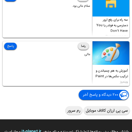
سلام عالی بود.
سه راه برای رفع ارور
دسترسی به فولدر یا You
Don’t Have
Permission to
Access this folder
رضا
پاسخ
عالی
آموزش به هم چسباندن و
ترکیب عکس‌ها در Paint
ویندوز
۲۰۰ دیدگاه و پاسخ آخر
سی پی ارزان کالاف موبایل
رم سرور
it-planet.ir
بازنشر مطالب در رسانه‌ها تنها با ذکر نویسنده و نام منبع:
مجاز است.