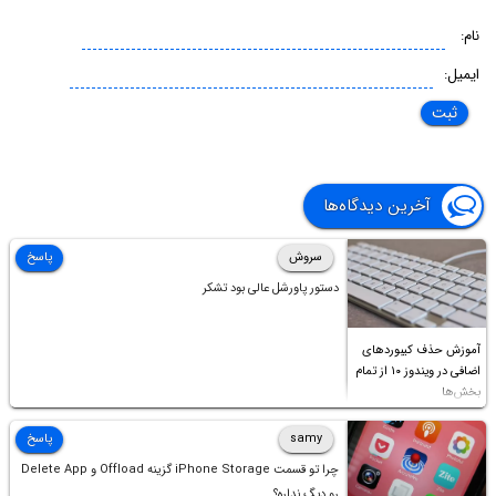
نام:
ایمیل:
آخرین دیدگاه‌ها
سروش
پاسخ
دستور پاورشل عالی بود تشکر
آموزش حذف کیبوردهای
اضافی در ویندوز ۱۰ از تمام
بخش‌ها
samy
پاسخ
چرا تو قسمت iPhone Storage گزینه Offload و Delete App
رو دیگ نداره؟