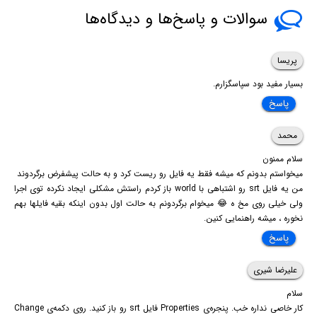
سوالات و پاسخ‌ها و دیدگاه‌ها
پریسا
بسیار مفید بود سپاسگزارم.
پاسخ
محمد
سلام ممنون
میخواستم بدونم که میشه فقط یه فایل رو ریست کرد و به حالت پیشفرض برگردوند
من یه فایل srt رو اشتباهی با world باز کردم راستش مشکلی ایجاد نکرده توی اجرا
ولی خیلی روی مخ ه 😂 میخوام برگردونم به حالت اول بدون اینکه بقیه فایلها بهم
نخوره ، میشه راهنمایی کنین.
پاسخ
علیرضا شیری
سلام
کار خاصی نداره خب. پنجره‌ی Properties فایل srt رو باز کنید. روی دکمه‌ی Change