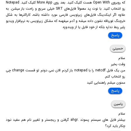
که روبروی Open With هست کلیک کنید. بعد روی More App کلیک کنید. Notepad
رو انتخاب کنید. با نوت پد معمولاً فایل‌های SRT خیلی سریع و راحت باز میشن. به
علاوه اگر اینکدینگ فایل‌های زیرنویس فارسی مورد داشته باشه، کاراکترها به شکل
خرچنگ غورباقه نشون داده میشه و آدم میفهمه که مشکل زیرنویس به نرم‌افزار ویدیو
پلیر ربط نداره بلکه از خود فایل یا از ویندوزه.
پاسخ
حسینی
سلام
وقت بخیر
من یک فایل netcdf را با notepad باز کردم الان نمی دونم تو قسمت change چی
رو انتخاب کنم.
ممنون میشم راهنمایی کنید
پاسخ
یاسین
سلام
بیشتر فایل های سیستم پسوند .ahgr گرفتن و ریجستر و تغییر نام هم مفید نبود
چکار باید کرد؟