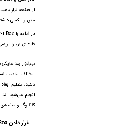
از صفحه قرار دهید 
متن و عکسی داشته باشید و 
در ادامه با Text Box در نرم‌افزار
ظاهری آن را بررسی 
نرم‌افزار ورد مایک
مختلف مناسب است 
دهید. تنظیم
ابعاد
Text Box، رنگ داخل و مرز آن
انجام می‌شود. لذا Text Box یکی از ساده‌ترین روش‌ها برای ساختن فرم‌هایی مث
کاتالوگ
و صفحه‌ی
قرار دادن Text Box در فایل Word