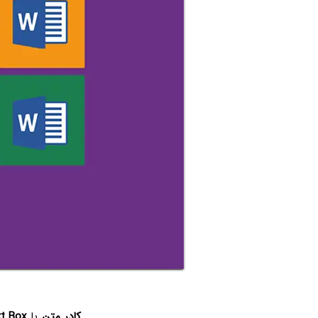
کادر متن
یا
t Box