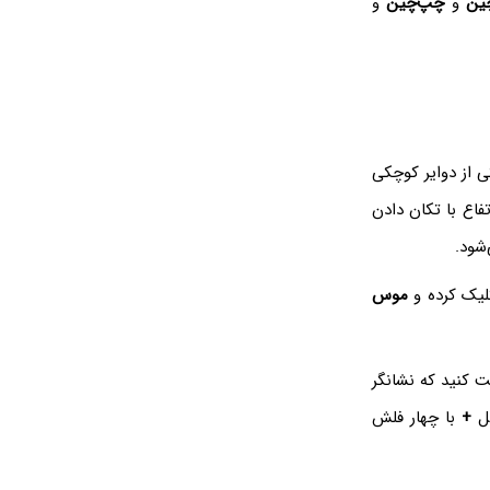
ین
و
چپ‌چین
و
 از دوایر کوچکی
فاع با تکان دادن
شود.
موس
 کنید که نشانگر
کل
+
با چهار فلش