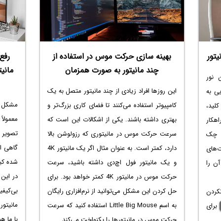
ه یا
مطلب
بهینه سازی حرکت موس در استفاده از
رفع
چند مانیتور به صورت همزمان
 نور
این روزها افراد زیادی از چند مانیتور متصل به یک
ی به
کامپیوتر استفاده می‌کنند تا فضای کاری بزرگ‌تر و
لید،
معمولا
بهتری داشته باشند. یکی از اشکالات این است که
اهکار
تصویر 
سرعت حرکت موس در مانیتوری که رزولوشن بالا
ا چک
گاهی او
دارد، کمتر است. به عنوان مثال اگر یک مانیتور 4K
ت‌های
شده کیف
و یک مانیتور فول اچ‌دی داشته باشید، سرعت
آن را
در این 
حرکت موس در مانیتور 4K کمتر خواهد بود. برای
بی‌کیف
حل کردن این مشکل می‌توانید از نرم‌افزاری رایگان
کردن
به اسم Little Big Mouse استفاده کنید که سرعت
برای
با ما ه
حرکت موس در مانیتورها را یکنواخت می‌کند.