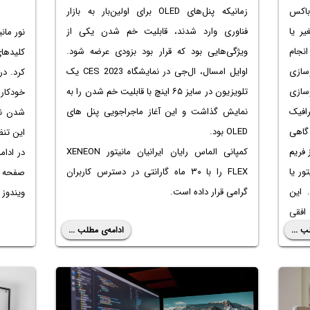
باکس
زمانیکه پنل‌های OLED برای اولین‌بار به بازار
ر یا
فناوری وارد شدند، قابلیت خم شدن یکی از
نور مان
نجام
ویژگی‌هایی بود که قرار بود بزودی عرضه شود.
کلیدهای F و 
سازی
اوایل امسال، ال‌جی در نمایشگاه CES 2023 یک
کرد. در
سازی
تلویزیون در سایز ۶۵ اینچ با قابلیت خم شدن را به
خودکار
رافیک
نمایش گذاشت و این آغاز ماجراجویی پنل های
شدن نو
گاهی
OLED بود.
این تنظ
 فریم
کمپانی الماس رایان ایرانیان مانیتور XENEON
در ادا
ور یا
FLEX را با ۳۰ ماه گارانتی در دسترس کاربران
صفحه ن
 این
گرامی قرار داده است.
ویندوز 
افقی
ب ...
ادامه‌ی مطلب ...
 VRR ایکس باکس
کیفیت
‌شود