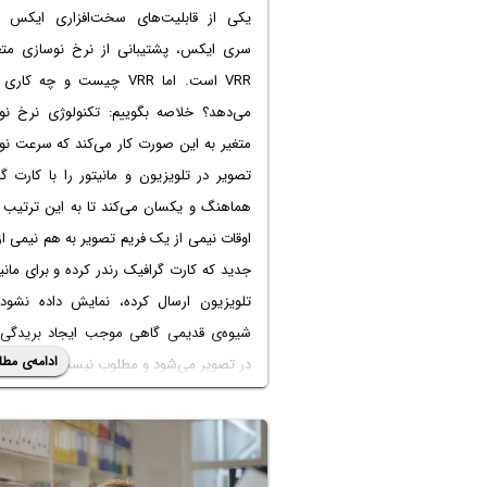
یکی از قابلیت‌های سخت‌افزاری ایکس 
سری ایکس، پشتیبانی از نرخ نوسازی متغی
VRR است. اما
VRR چیست
و چه کاری ا
می‌دهد؟ خلاصه بگوییم: تکنولوژی نرخ نو
متغیر به این صورت کار می‌کند که سرعت نو
تصویر در تلویزیون و مانیتور را با کارت گ
هماهنگ و یکسان می‌کند تا به این ترتیب 
اوقات نیمی از یک فریم تصویر به هم نیمی از
جدید که کارت گرافیک رندر کرده و برای مانیت
تلویزیون ارسال کرده، نمایش داده نشود.
شیوه‌ی قدیمی گاهی موجب ایجاد بریدگی 
ادامه‌ی مطل
در تصویر می‌شود و مطلوب نیست.
موضوع این مقاله تنظیمات
سری X است. با فعال کردن این ویژگی، 
اجرای
بازیهای ایکس باکس سری x
بیشتر می