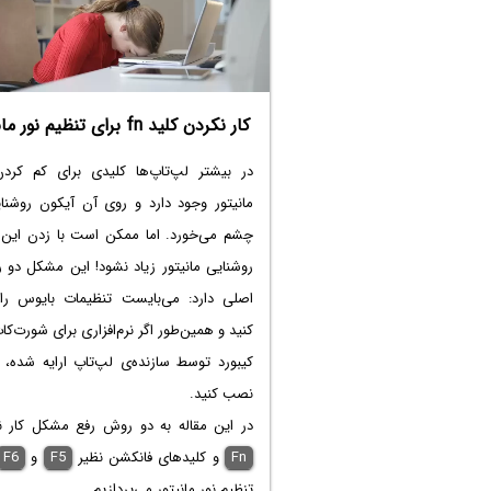
و حس می‌کنید که تصویر روان‌تر است و وقف
تیک ندارد. با سیاره‌ی آی‌تی در ادامه‌ی 
همراه شوید.
کار نکردن کلید fn برای تنظیم نور مانیتور
در بیشتر لپ‌تاپ‌ها کلیدی برای کم کردن
مانیتور وجود دارد و روی آن آیکون روشنای
چشم می‌خورد. اما ممکن است با زدن این ک
روشنایی مانیتور زیاد نشود! این مشکل دو ر
اصلی دارد: می‌بایست تنظیمات بایوس ر
کنید و همین‌طور اگر نرم‌افزاری برای شورت‌کا
کیبورد توسط سازنده‌ی لپ‌تاپ ارایه شده، 
نصب کنید.
در این مقاله به دو روش رفع مشکل کار ن
Fn
و کلید‌های فانکشن نظیر
F5
و
F6
تنظیم نور مانیتور می‌پردازیم.