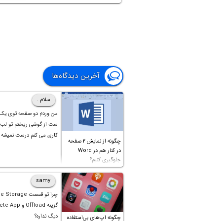
ویندوز ۱۰ به کم
PowerToys می‌پردازیم.
آخرین دیدگاه‌ها
سلام .
من وردم دو صفحه توی یک
ست از گوشی ریختم تو لب 
کاری می کنم درست نمیشه
چگونه از نمایش ۲ صفحه
در کنار هم در Word
جلوگیری کنیم؟
samy
چرا تو قسمت orage
دیگ نداره؟
چگونه اپ‌های بی‌استفاده