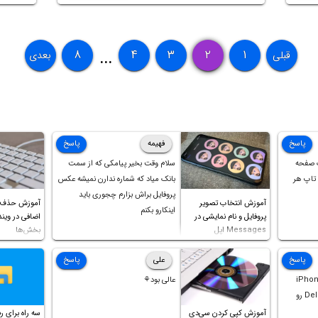
است. با ما باشید.
ک Snap Assist نرم‌افزار
۸
۴
۳
۲
۱
قبلی
بعدی
...
پاسخ
فهیمه
پاسخ
 صفحه
سلام وقت بخیر پیامکی که از سمت
تاپ هر
بانک میاد که شماره ندارن نمیشه عکس
پروفایل براش بزارم چجوری باید
آموزش انتخاب تصویر
آموزش حذف ک
اینکارو بکنم
پروفایل و نام نمایشی در
Messages اپل
بخش‌ها
پاسخ
علی
پاسخ
iPhone St
عالی بود⚘
گزینه Offload و Delete App رو
آموزش کپی کردن سی‌دی
سه راه برای رف