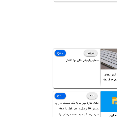
سروش
پاسخ
دستور پاورشل عالی بود تشکر
یبوردهای
اضافی در ویندوز ۱۰ از تمام
exir
پاسخ
نکته: هارد تون رو به یک سیستم دارای
ویندوز 10 وصل و روش اول را انجام
بدید. بعد اگر هارد رو به سیستمی با
ع ارور