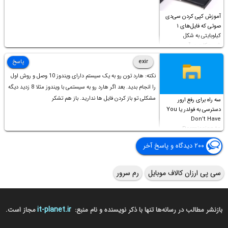
آموزش کپی کردن سی‌دی
صوتی که فایل‌های ۱
کیلوبایتی به شکل
شورت‌کات در آن موجود
است!
exir
پاسخ
نکته: هارد تون رو به یک سیستم دارای ویندوز 10 وصل و روش اول
را انجام بدید. بعد اگر هارد رو به سیستمی با ویندوز مثلا 8 زدید دیگه
مشکلی تو باز کردن فایل ها ندارید. باز هم تشکر
سه راه برای رفع ارور
دسترسی به فولدر یا You
Don’t Have
Permission to
Access this folder
۲۰۰ دیدگاه و پاسخ آخر
سی پی ارزان کالاف موبایل
رم سرور
it-planet.ir
بازنشر مطالب در رسانه‌ها تنها با ذکر نویسنده و نام منبع:
مجاز است.