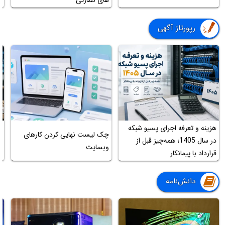
رپورتاژ آگهی
هزینه و تعرفه اجرای پسیو شبکه
ج
چک لیست نهایی کردن کارهای
در سال 1405؛ همه‌چیز قبل از
ب
وبسایت
قرارداد با پیمانکار
ت
دانش‌نامه