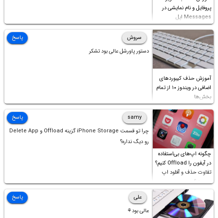
پروفایل و نام نمایشی در
Messages اپل
سروش
پاسخ
دستور پاورشل عالی بود تشکر
آموزش حذف کیبوردهای
اضافی در ویندوز ۱۰ از تمام
بخش‌ها
samy
پاسخ
چرا تو قسمت iPhone Storage گزینه Offload و Delete App
رو دیگ نداره؟
چگونه اپ‌های بی‌استفاده
در آیفون را Offload کنیم؟
تفاوت حذف و آفلود اپ
چیست؟
علی
پاسخ
عالی بود⚘