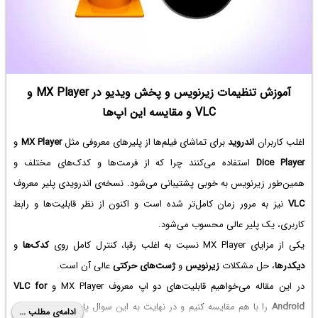
آموزش تنظیمات زیرنویس و پخش ویدیو در MX Player و
VLC و مقایسه این اپ‌ها
اغلب کاربران
اندروید
برای تماشای فیلم‌ها از پلیرهای معروفی مثل
MX Player
و
Dice Player
استفاده می‌کنند چرا که از فرمت‌ها و کدک‌های مختلف و
همین‌طور زیرنویس به خوبی پشتیبانی می‌شود. نسخه‌ی اندرویدی پلیر معروف
VLC
نیز به مرور زمان کامل‌تر شده است و اکنون از نظر قابلیت‌ها و رابط
کاربری، یک پلیر عالی محسوب می‌شود.
یکی از مزایای MX Player نسبت به اغلب رقبا، کنترل کامل روی
کدک‌ها
و
دیکدرها
، حل مشکلات
زیرنویس
و
ژست‌های حرکتی
عالی آن است.
در این مقاله می‌خواهیم قابلیت‌های دو اپ معروف MX Player و
VLC for
Android
را با هم مقایسه کنیم و در نهایت به این سوال پاسخ دهیم که کدام
ادامه‌ی مطلب ...