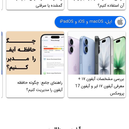
آن استفاده کنیم؟
گمشده یا سرقتی
ر
اپل، macOS و iOS و iPadOS
بررسی مشخصات آیفون ۱۷ +
ت
راهنمای جامع: چگونه حافظه
معرفی آیفون ۱۷ ایر و آیفون 17
م
آیفون را مدیریت کنیم؟
پرومکس
آ