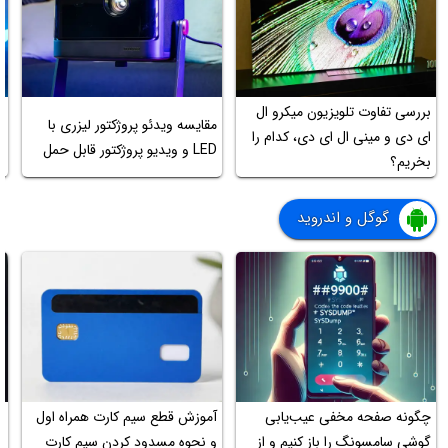
بررسی تفاوت تلویزیون میکرو ال
مقایسه ویدئو پروژکتور لیزری با
ای دی و مینی ال ای دی، کدام را
LED و ویدیو پروژکتور قابل حمل
ک
بخریم؟
گوگل و اندروید
چگونه صفحه مخفی عیب‌یابی
آموزش قطع سیم کارت همراه اول
ا
گوشی سامسونگ را باز کنیم و از
و نحوه مسدود کردن سیم کارت
ب