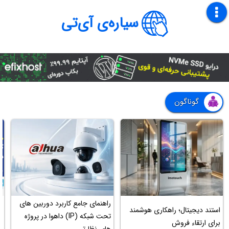
سیاره‌ی آی‌تی
گوناگون
راهنمای جامع کاربرد دوربین های
استند دیجیتال؛ راهکاری هوشمند
ک
تحت شبکه (IP) داهوا در پروژه
برای ارتقاء فروش
م
های نظارتی