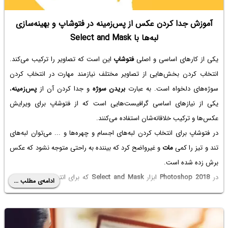
آموزش جدا کردن عکس از پس‌زمینه در فتوشاپ و بهینه‌سازی
لبه‌ها با Select and Mask
یکی از کارهای اساسی و اصلی
فتوشاپ
این است که تصاویر را ترکیب می‌کند.
انتخاب کردن بخش‌هایی از تصاویر مختلف نیازمند مهارت در انتخاب کردن
سوژه‌های دلخواه است. به عبارت
بریدن سوژه
و جدا کردن آن از
پس‌زمینه
،
یکی از نیازهای اساسی گرافیست‌هایی است که از فتوشاپ برای ویرایش
عکس‌ها و ترکیب خلاقانه‌شان استفاده می‌کنند.
در فتوشاپ برای انتخاب کردن لبه‌های اجسام و چهره‌ها و ... می‌توان لبه‌های
تند و تیز را کمی
مات
و غیرواضح کرد که بیننده به راحتی متوجه نشود که عکس
برش زده شده است.
در
Photoshop 2018
ابزار
Select and Mask
که برای انتخاب کردن و محو
ادامه‌ی مطلب ...
کردن بخش‌هایی از عکس به کار می‌رود، این کار را به نحو احسن انجام
می‌دهد. اگر تنظیمات مناسبی انتخاب کنیم، می‌توان لبه‌های عکس‌های
برش‌خورده را واقعی‌تر و طبیعی‌تر جلوه داد. در ادامه به تنظیمات این ویژگی