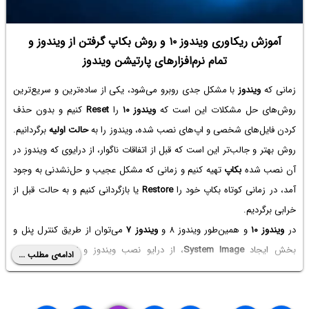
آموزش ریکاوری ویندوز ۱۰ و روش بکاپ گرفتن از ویندوز و
تمام نرم‌افزارهای پارتیشن ویندوز
زمانی که
ویندوز
با مشکل جدی روبرو می‌شود، یکی از ساده‌ترین و سریع‌ترین
روش‌های حل مشکلات این است که
ویندوز ۱۰
را
Reset
کنیم و بدون حذف
کردن فایل‌های شخصی و اپ‌های نصب شده، ویندوز را به
حالت اولیه
برگردانیم.
روش بهتر و جالب‌تر این است که قبل از اتفاقات ناگوار، از درایوی که ویندوز در
آن نصب شده
بکاپ
تهیه کنیم و زمانی که مشکل عجیب و حل‌نشدنی به وجود
آمد، در زمانی کوتاه بکاپ خود را
Restore
یا بازگردانی کنیم و به حالت قبل از
خرابی برگردیم.
در
ویندوز ۱۰
و همین‌طور ویندوز ۸ و
ویندوز ۷
می‌توان از طریق کنترل پنل و
بخش ایجاد
System Image
، از درایو نصب ویندوز و تمام نرم‌افزارها و
ادامه‌ی مطلب ...
فایل‌های آن، بکاپ تهیه کرد و
ری‌استور
کردن بکاپ نیز بدون اجرا شدن کامل
ویندوز امکان‌پذیر است. به عبارت دیگر وقتی که به ویندوز دسترسی نداریم هم