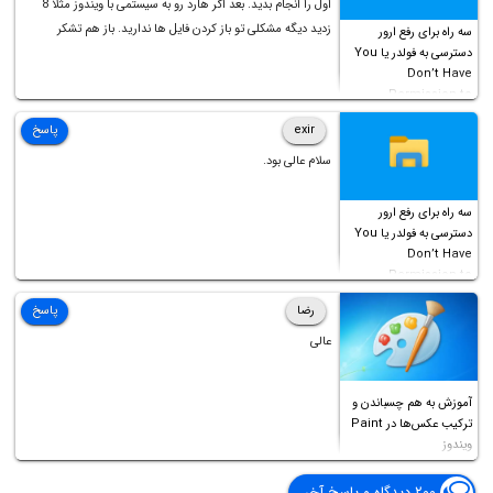
اول را انجام بدید. بعد اگر هارد رو به سیستمی با ویندوز مثلا 8
زدید دیگه مشکلی تو باز کردن فایل ها ندارید. باز هم تشکر
سه راه برای رفع ارور
دسترسی به فولدر یا You
Don’t Have
Permission to
Access this folder
exir
پاسخ
سلام عالی بود.
سه راه برای رفع ارور
دسترسی به فولدر یا You
Don’t Have
Permission to
Access this folder
رضا
پاسخ
عالی
آموزش به هم چسباندن و
ترکیب عکس‌ها در Paint
ویندوز
۲۰۰ دیدگاه و پاسخ آخر