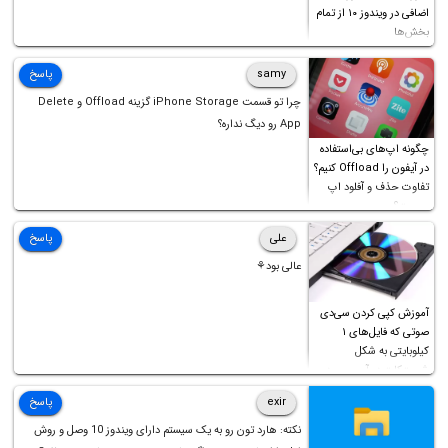
اضافی در ویندوز ۱۰ از تمام
بخش‌ها
samy
پاسخ
چرا تو قسمت iPhone Storage گزینه Offload و Delete
App رو دیگ نداره؟
چگونه اپ‌های بی‌استفاده
در آیفون را Offload کنیم؟
تفاوت حذف و آفلود اپ
چیست؟
علی
پاسخ
عالی بود⚘
آموزش کپی کردن سی‌دی
صوتی که فایل‌های ۱
کیلوبایتی به شکل
شورت‌کات در آن موجود
است!
exir
پاسخ
نکته: هارد تون رو به یک سیستم دارای ویندوز 10 وصل و روش